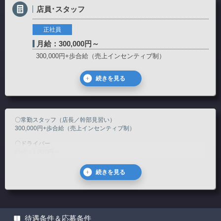
店員･スタッフ
正社員
月給：300,000円～
300,000円+歩合給（売上インセンティブ制）
続きを見る
〇常勤スタッフ（店長／幹部見習い）
300,000円+歩合給（売上インセンティブ制）
〇ドライバー
時給：1,000円～
完全日払い＋歩合給あり
【急募】（2021、5/27時点）
男女、日中ドライバーできる方大歓迎!!
未経験から始めた女性ドライバーも現在2名活躍中☆
※9：00～17：00 8,000円
待遇条件＆応募条件