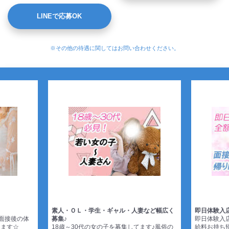
LINEで応募OK
※その他の待遇に関してはお問い合わせください。
素人・ＯＬ・学生・ギャル・人妻など幅広く
即日体験入店
面接後の体
募集♪
即日体験入店
ます☆
18歳～30代の女の子を募集してます♪風俗の
給料お持ち帰