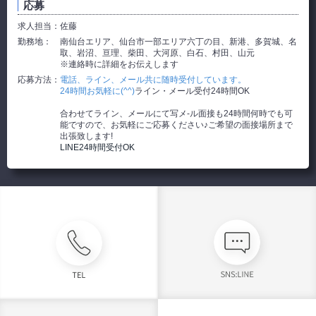
応募
求人担当：
佐藤
勤務地：
南仙台エリア、仙台市一部エリア六丁の目、新港、多賀城、名
取、岩沼、亘理、柴田、大河原、白石、村田、山元
※連絡時に詳細をお伝えします
応募方法：
電話、ライン、メール共に随時受付しています。
24時間お気軽に(^^)
ライン・メール受付24時間OK
合わせてライン、メールにて写メ-ル面接も24時間何時でも可
能ですので、お気軽にご応募ください♪ご希望の面接場所まで
出張致します!
LINE24時間受付OK