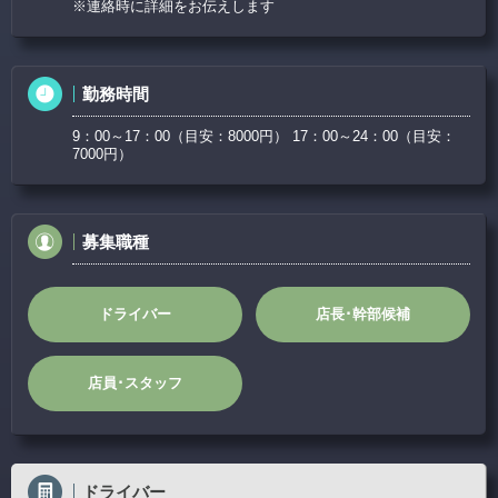
主婦の方でも難しくないお仕事です！未経験から始めた女性ドライバーも現在
※連絡時に詳細をお伝えします
日中3名活躍中☆
お問い合わせお待ちしております!!
勤務時間
9：00～17：00（目安：8000円） 17：00～24：00（目安：
7000円）
募集職種
ドライバー
店長･幹部候補
店員･スタッフ
ドライバー