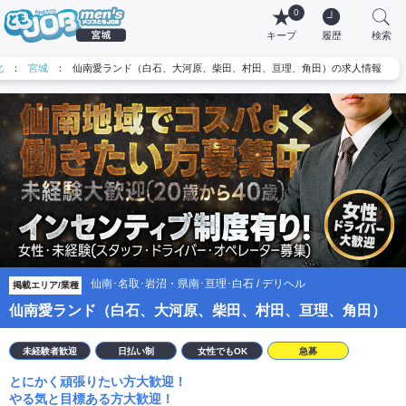
0
キープ
履歴
検索
北
：
宮城
：
仙南愛ランド（白石、大河原、柴田、村田、亘理、角田）の求人情報
仙南･名取･岩沼・県南･亘理･白石 / デリヘル
掲載エリア/業種
仙南愛ランド（白石、大河原、柴田、村田、亘理、角田）
未経験者歓迎
日払い制
女性でもOK
急募
とにかく頑張りたい方大歓迎！
やる気と目標ある方大歓迎！