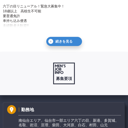
六丁の目リニューアル！緊急大募集中！
18歳以上 高校生不可能
要普通免許
車持ち込み優遇
未経験者大歓迎!!
休日
完全シフト制、休日は要相談
元気・やる気ある人大歓迎！
他人に対する気遣いや配慮が出来る方大歓迎！
いい加減な人は絶対に採用しません。
年齢・経験・学歴、全て不問！
未経験者の方も、大・大・大歓迎！
主婦の方でも難しくないお仕事です！未経験から始めた女性ドライバーも現在2
募集要項
名活躍中☆
必要なスキルは・・・・
1.常識をわきまえている方
2.やる気のある方
3.他人に気をつかえる方
勤務地
4.仕事に対して意欲的な方
【急募】
南仙台エリア、仙台市一部エリア六丁の目、新港、多賀城、
男女ドライバー（試用期間あり）日中ドライバーできる方大歓迎
名取、岩沼、亘理、柴田、大河原、白石、村田、山元