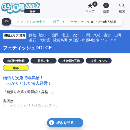
0
キープ
履歴
検索
メンズともJOB東北
：
岩手
：
フェティッシュDOLCEの求人情報
西根･滝沢IC・盛岡・北上・奥州・一関・久慈・宮古・山田・
掲載エリア/業種
釜石・大船渡・陸前高田･気仙沼 / 出張M性感･ソフトSM
フェティッシュDOLCE
未経験者歓迎
日払い制
社会保険完備
女性でもOK
急募
頑張り次第で即昇給！
しっかりとした法人経営！
『頑張り次第で即昇給！昇格！』
当店は、
しっかりとした法人経営のお店です。
成長する企業で、
『あなたの力を試してみませんか？』
経験は一切問いません！！！