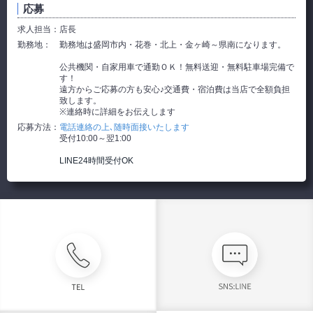
応募
求人担当：
店長
勤務地：
勤務地は盛岡市内・花巻・北上・金ヶ崎～県南になります。
公共機関・自家用車で通勤ＯＫ！無料送迎・無料駐車場完備で
す！
遠方からご応募の方も安心♪交通費・宿泊費は当店で全額負担
致します。
※連絡時に詳細をお伝えします
応募方法：
電話連絡の上､随時面接いたします
受付10:00～翌1:00
LINE24時間受付OK