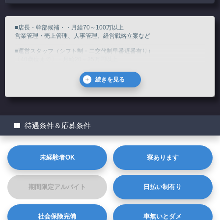
■店長・幹部候補・・月給70～100万以上
営業管理・売上管理、人事管理、経営戦略立案など
■運営スタッフ（シフト制・二交代制早番遅番有り）
〔40歳位まで〕・月給20～35万円以上
※研修期間あり。受付・清掃業務、備品管理などの店舗運営全般
難しいことは一切ございません！
■送迎ドライバー
〔年齢不問〕・時給800円～950円以上
■WEBスタッフ
〔年齢不問〕・時給1,200円～1,500円以上
待遇条件＆応募条件
※社会保険・厚生年金完備
その他
未経験者OK
寮あります
☆諸手当別途支給 ☆全額日払い
☆男性寮完備
期間限定アルバイト
日払い制有り
社会保険完備
車無いとダメ