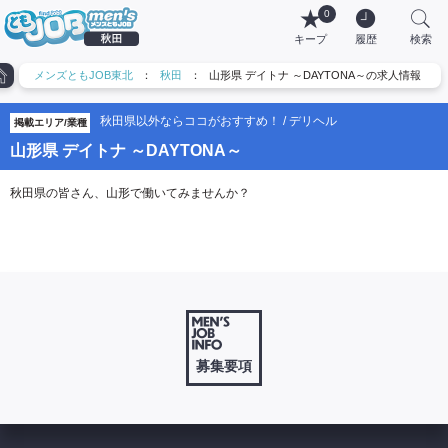
0
キープ
履歴
検索
メンズともJOB東北
：
秋田
：
山形県 デイトナ ～DAYTONA～の求人情報
秋田県以外ならココがおすすめ！ / デリヘル
掲載エリア/業種
山形県 デイトナ ～DAYTONA～
秋田県の皆さん、山形で働いてみませんか？
募集要項